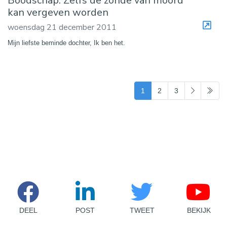
Boodschap: Zelfs de zonde van moord
kan vergeven worden
woensdag 21 december 2011
Mijn liefste beminde dochter, Ik ben het.
(current)
1
2
3
DEEL
POST
TWEET
BEKIJK