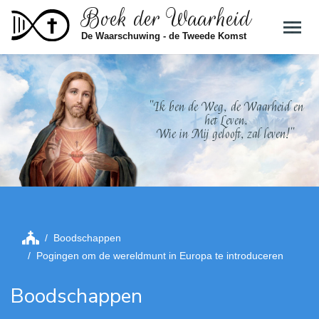
Boek der Waarheid
Skip to main content
De Waarschuwing - de Tweede Komst
"Ik ben de Weg, de Waarheid en
het Leven.
Wie in Mij gelooft, zal leven!"
Boodschappen
Pogingen om de wereldmunt in Europa te introduceren
Boodschappen