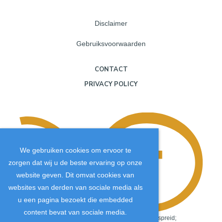
Disclaimer
Gebruiksvoorwaarden
CONTACT
PRIVACY POLICY
We gebruiken cookies om ervoor te
zorgen dat wij u de beste ervaring op onze
website geven. Dit omvat cookies van
websites van derden van sociale media als
u een pagina bezoekt die embedded
content bevat van sociale media.
Copyright
©
2026
.
De JTM-inhoud wordt wereldwijd verspreid;