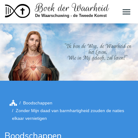
Boek der Waarheid
Skip to main content
De Waarschuwing - de Tweede Komst
"Ik ben de Weg, de Waarheid en
het Leven.
Wie in Mij gelooft, zal leven!"
Boodschappen
Zonder Mijn daad van barmhartigheid zouden de naties
elkaar vernietigen
Boodschappen