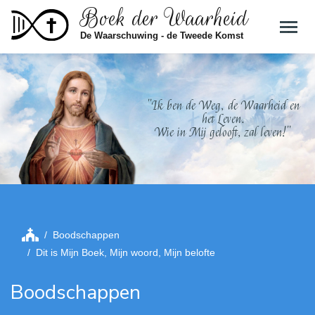
Boek der Waarheid
Skip to main content
De Waarschuwing - de Tweede Komst
"Ik ben de Weg, de Waarheid en
het Leven.
Wie in Mij gelooft, zal leven!"
Boodschappen
Dit is Mijn Boek, Mijn woord, Mijn belofte
Boodschappen