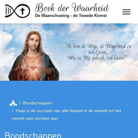
Boek der Waarheid
Skip to main content
De Waarschuwing - de Tweede Komst
"Ik ben de Weg, de Waarheid en
het Leven.
Wie in Mij gelooft, zal leven!"
Boodschappen
Haat is de oorzaak van alle kwaad in de wereld en het
neemt veel vormen aan
Boodschappen