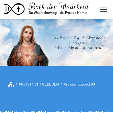
Boek der Waarheid
Skip to main content
De Waarschuwing - de Tweede Komst
"Ik ben de Weg, de Waarheid en
het Leven.
Wie in Mij gelooft, zal leven!"
KRUISTOCHTGEBEDEN
Kruistochtgebed 90