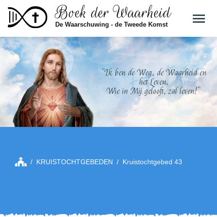
Boek der Waarheid
Skip to main content
De Waarschuwing - de Tweede Komst
"Ik ben de Weg, de Waarheid en
het Leven.
Wie in Mij gelooft, zal leven!"
KRUISTOCHTGEBEDEN
Kruistochtgebed 43