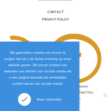
CONTACT
PRIVACY POLICY
We gebruiken cookies om ervoor te
zorgen dat wij u de beste ervaring op onze
website geven. Dit omvat cookies van
websites van derden van sociale media als
u een pagina bezoekt die embedded
content bevat van sociale media.
Copyright
©
2026
.
De JTM-inhoud wordt wereldwijd verspreid;
daarom is het van cruciaal belang dat ALLE COPYRIGHTWETTEN
Ik accepteer de cookies.
Meer informatie
strikt worden nageleefd. Het niet naleven van auteurs- en
royaltyrechten kan leiden tot rechtszaken.
.