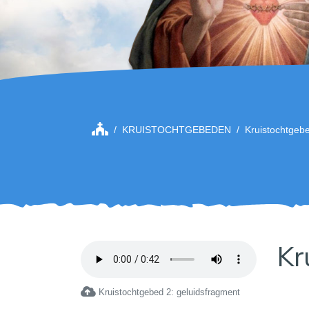
KRUISTOCHTGEBEDEN
Kruistochtgebe
Kr
Kruistochtgebed 2: geluidsfragment