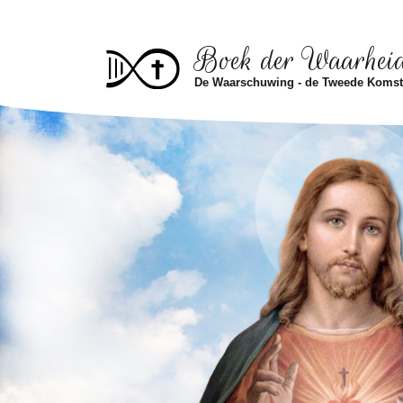
Skip to main content
Boek der Waarhei
De Waarschuwing - de Tweede Koms