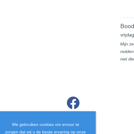
Bood
vrijd
Mijn ze
redden
niet di
DEEL
We gebruiken cookies om ervoor te
zorgen dat wij u de beste ervaring op onze