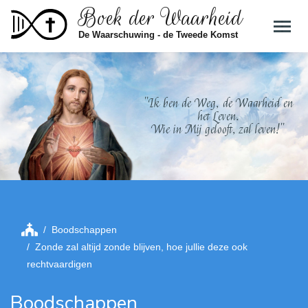
Boek der Waarheid
Skip to main content
De Waarschuwing - de Tweede Komst
"Ik ben de Weg, de Waarheid en
het Leven.
Wie in Mij gelooft, zal leven!"
Boodschappen
Zonde zal altijd zonde blijven, hoe jullie deze ook
rechtvaardigen
Boodschappen