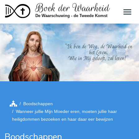
Boek der Waarheid
Skip to main content
De Waarschuwing - de Tweede Komst
"Ik ben de Weg, de Waarheid en
het Leven.
Wie in Mij gelooft, zal leven!"
Boodschappen
Wanneer jullie Mijn Moeder eren, moeten jullie haar
heiligdommen bezoeken en haar daar eer bewijzen
Boodschappen