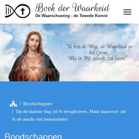
Boek der Waarheid
Skip to main content
De Waarschuwing - de Tweede Komst
"Ik ben de Weg, de Waarheid en
het Leven.
Wie in Mij gelooft, zal leven!"
Boodschappen
Op de laatste dag zal Ik terugkomen. Maar daarvoor zal
Ik de aarde niet bewandelen.
Boodschappen