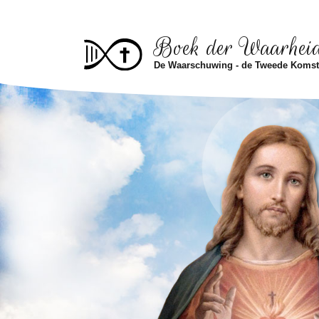
Skip to main content
Boek der Waarhei
De Waarschuwing - de Tweede Koms