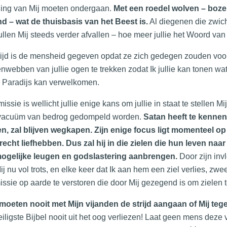
ding van Mij moeten ondergaan.
Met een roedel wolven – boze 
d – wat de thuisbasis van het Beest is.
Al diegenen die zwic
ullen Mij steeds verder afvallen – hoe meer jullie het Woord va
ijd is de mensheid gegeven opdat ze zich gedegen zouden voorb
nwebben van jullie ogen te trekken zodat Ik jullie kan tonen wat 
 Paradijs kan verwelkomen.
issie is wellicht jullie enige kans om jullie in staat te stellen Mi
 vacuüm van bedrog gedompeld worden.
Satan heeft te kennen 
n, zal blijven wegkapen. Zijn enige focus ligt momenteel o
recht liefhebben. Dus zal hij in die zielen die hun leven naar
mogelijke leugen en godslastering aanbrengen.
Door zijn inv
Mij nu vol trots, en elke keer dat Ik aan hem een ziel verlies, zw
issie op aarde te verstoren die door Mij gezegend is om zielen 
 moeten nooit met Mijn vijanden de strijd aangaan of Mij te
eiligste Bijbel nooit uit het oog verliezen! Laat geen mens deze