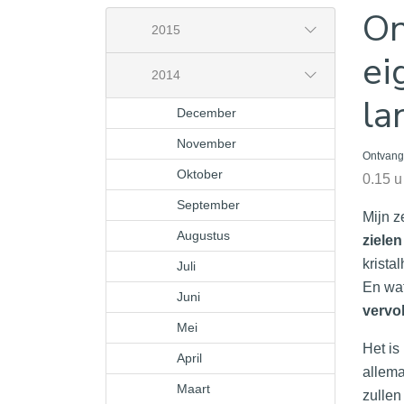
On
2015
ei
2014
la
December
November
Ontvang
Oktober
0.15 u
September
Mijn z
Augustus
zielen
krista
Juli
En wat
Juni
vervo
Mei
Het is
April
allema
Maart
zullen