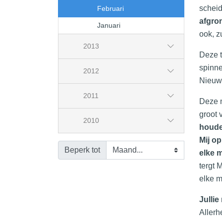
schei
Februari
afgron
Januari
ook, z
2013
Deze t
spinne
2012
Nieuw
2011
Deze m
groot
2010
houde
Mij op
Beperk tot
elke 
tergt 
elke m
Jullie
Allerh