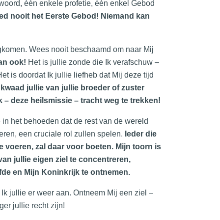
woord, één enkele profetie, één enkel Gebod
ed nooit het Eerste Gebod! Niemand kan
erugkomen. Wees nooit beschaamd om naar Mij
dan ook!
Het is jullie zonde die Ik verafschuw –
t is doordat Ik jullie liefheb dat Mij deze tijd
 kwaad jullie van jullie broeder of zuster
rk – deze heilsmissie – tracht weg te trekken!
 die in het behoeden dat de rest van de wereld
ren, een cruciale rol zullen spelen.
Ieder die
e voeren, zal daar voor boeten. Mijn toorn is
van jullie eigen ziel te concentreren,
efde en Mijn Koninkrijk te ontnemen.
k jullie er weer aan. Ontneem Mij een ziel –
r jullie recht zijn!