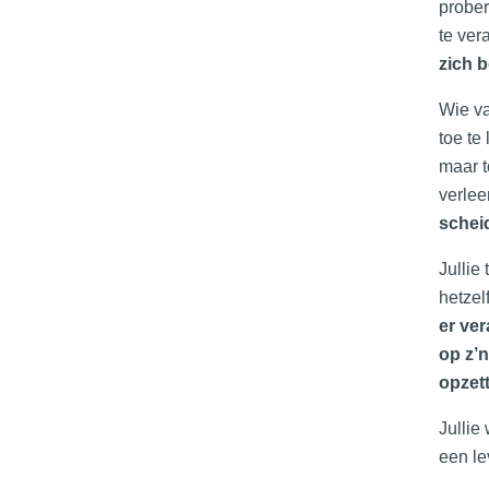
prober
te ver
zich 
Wie va
toe te
maar t
verlee
scheid
Jullie
hetzel
er ver
op z’n
opzett
Jullie
een le