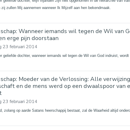
r geliefde dochter, Mijn vijanden zijn niet opgenomen in de hiërarchie van vals
n zij zullen Mij aannemen wanneer Ik Mijzelf aan hen bekendmaak.
schap: Wanneer iemands wil tegen de Wil van God
en erge pijn doorstaan
 23 februari 2014
er geliefde dochter, wanneer iemands wil tegen de Wil van God indruist, wordt 
schap: Moeder van de Verlossing: Alle verwijzin
schaft en de mens werd op een dwaalspoor van ee
t
 23 februari 2014
nd, zolang op aarde Satans heerschappij bestaat, zal de Waarheid altijd onder