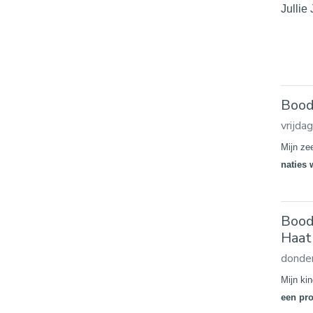
Jullie
Bood
vrijda
Mijn ze
naties 
Bood
Haat
donder
Mijn ki
een pro