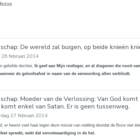
 Jezus
schap: De wereld zal buigen, op beide knieën kn
g 28 februari 2014
er geliefde dochter,
Ik geef aan Mijn restleger, en al diegenen die nooit v
wanneer de geloofsafval in naam van de eenwording allen verblindt.
schap: Moeder van de Verlossing: Van God komt li
 komt enkel van Satan. Er is geen tussenweg.
dag 27 februari 2014
nd, er heerst veel haat tegen deze missie van redding doordat de Boze niet éé
feet spreekt, wekt dat verontwaardiging in de hel.