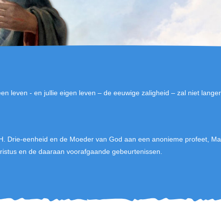
n leven - en jullie eigen leven – de eeuwige zaligheid – zal niet langer j
H. Drie-eenheid en de Moeder van God aan een anonieme profeet, Mar
stus en de daaraan voorafgaande gebeurtenissen.