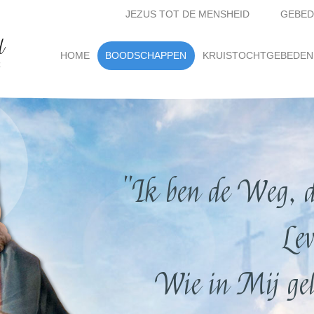
JEZUS TOT DE MENSHEID
GEBED
d
(current)
HOME
BOODSCHAPPEN
KRUISTOCHTGEBEDEN
t
"Ik ben de Weg, d
Lev
Wie in Mij gelo