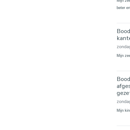
Mijn zee
beter e
Bood
kant
zondag
Mijn ze
Bood
afge
geze
zondag
Mijn ki