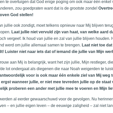
en te overtuigen dat God enige poging om ook maar één enkel 
anderen, zou goedpraten want dat is de grootste zonde!
Overtre
boven God stellen!
n jullie ook zondigt, moet telkens opnieuw naar Mij blijven t
 lopen.
Laat jullie niet vervuld zijn van haat, van welke aard 
och vergeef. Ik houd van jullie en zal van jullie blijven houden. He
nd werd om jullie allemaal samen te brengen.
Laat niet toe dat
t! Luister niet naar iets dat of iemand die jullie van Mijn we
 trouw aan Mij is belangrijk, want het zijn jullie, Mijn restleger,
fde lot ondergaat als diegenen die naar Noah weigerden te luiste
antwoordelijk voor is ook maar één enkele ziel van Mij weg t
 ergst wanneer jullie, er niet mee tevreden jullie op de staat 
elijk proberen een ander met jullie mee te voeren en Mijn li
 werden al eerder gewaarschuwd voor de gevolgen. Nu herinner I
ven – en jullie eigen leven – de eeuwige zaligheid – zal niet lange