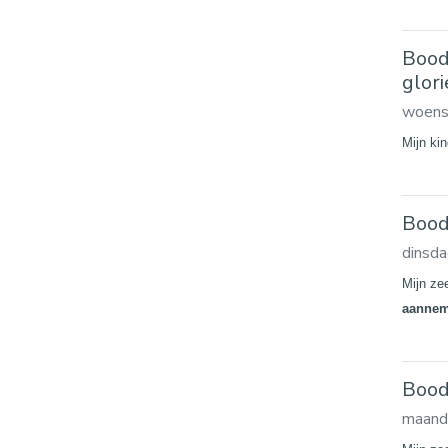
Bood
glor
woens
Mijn kin
Boods
dinsda
Mijn ze
aanne
Bood
maand