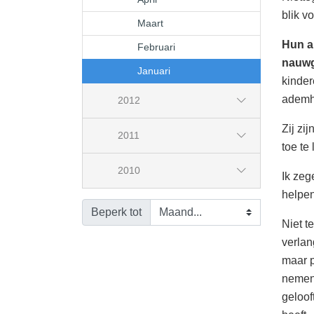
blik v
Maart
Hun a
Februari
nauwg
Januari
kinder
ademh
2012
Zij zi
2011
toe te
2010
Ik zeg
helpen
Beperk tot
Niet t
verlan
maar p
nemen 
geloof