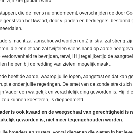
 in zijn ziel geplant werd.
tappen, die de mens nu onderneemt, overschrijden de door G
e geest van het kwaad, door vijanden en bedriegers, bestormd ga
neerdalen.
aders macht zal aanschouwd worden en Zijn straf zal streng zij
ren, die er niet aan zal twijfelen wiens hand op aarde neergeva
 verdorvenheid te bevrijden, terwijl Hij tegelijkertijd de aangroe
llen helpen bij de redding van zielen, mogelijk maakt.
de heeft de aarde, waarop jullie lopen, aangetast en dat kan g
ruptie onder jullie regeringen. De smet van de zonde strekt zic
jn Vader een walgelijk en verachtelijk ding geworden is. Hij, di
e zou kunnen koesteren, is diepbedroefd.
ader is ook kwaad en de weegschaal van gerechtigheid is nu
akelijk geworden is, niet meer tegengehouden worden.
ullie broeders en zusters, vooral diegenen die wetten in het l