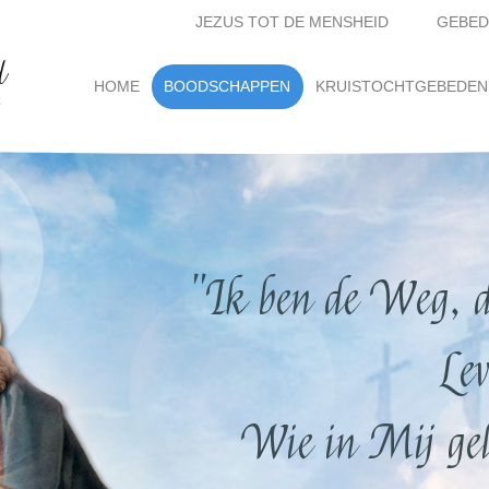
JEZUS TOT DE MENSHEID
GEBED
d
(current)
HOME
BOODSCHAPPEN
KRUISTOCHTGEBEDEN
t
"Ik ben de Weg, d
Lev
Wie in Mij gelo