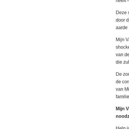
heeft –
Deze s
door d
aarde 
Mijn V
shocke
van de
die zu
De zon
de cor
van Mi
famili
Mijn V
noodz
Help j