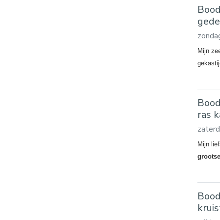
Bood
gede
zondag
Mijn ze
gekasti
Bood
ras 
zaterd
Mijn lie
grootse
Bood
krui