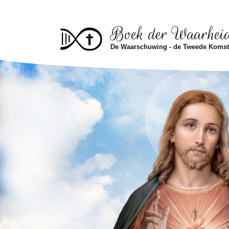
Skip to main content
Boek der Waarhei
De Waarschuwing - de Tweede Koms