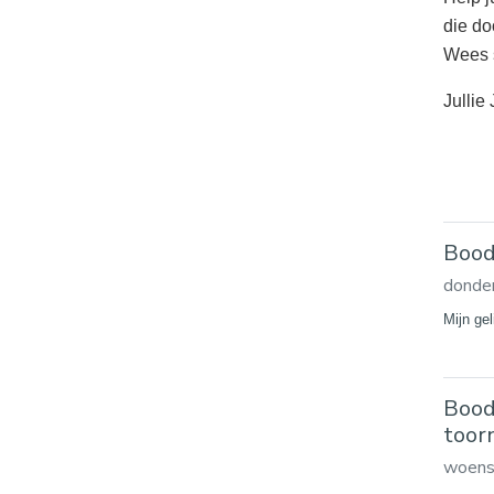
die do
Wees s
Jullie
Bood
donder
Mijn ge
Bood
toor
woens