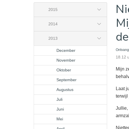
Ni
2015
Mi
2014
de
2013
December
Ontvang
18.12 
November
Mijn z
Oktober
behalv
September
Laat j
Augustus
terwij
Juli
Jullie
Juni
armzal
Mei
Niette
April