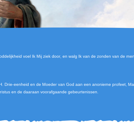
ddelijkheid voel Ik Mij ziek door, en walg Ik van de zonden van de me
H. Drie-eenheid en de Moeder van God aan een anonieme profeet, Mar
stus en de daaraan voorafgaande gebeurtenissen.