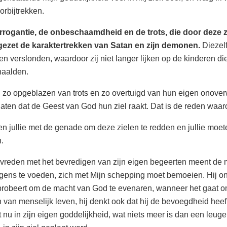
oorbijtrekken.
rrogantie, de onbeschaamdheid en de trots, die door deze z
ezet de karaktertrekken van Satan en zijn demonen.
Diezel
en verslonden, waardoor zij niet langer lijken op de kinderen die
aalden.
jn zo opgeblazen van trots en zo overtuigd van hun eigen onoverwi
 laten dat de Geest van God hun ziel raakt. Dat is de reden waa
en jullie met de genade om deze zielen te redden en jullie moete
.
evreden met het bevredigen van zijn eigen begeerten meent de m
gens te voeden, zich met Mijn schepping moet bemoeien. Hij on
robeert om de macht van God te evenaren, wanneer het gaat o
van menselijk leven, hij denkt ook dat hij de bevoegdheid heeft
t nu in zijn eigen goddelijkheid, wat niets meer is dan een leu