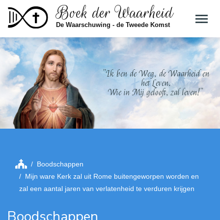
Boek der Waarheid
Skip to main content
De Waarschuwing - de Tweede Komst
"Ik ben de Weg, de Waarheid en
het Leven.
Wie in Mij gelooft, zal leven!"
Boodschappen
Mijn ware Kerk zal uit Rome buitengeworpen worden en
zal een aantal jaren van verlatenheid te verduren krijgen
Boodschappen