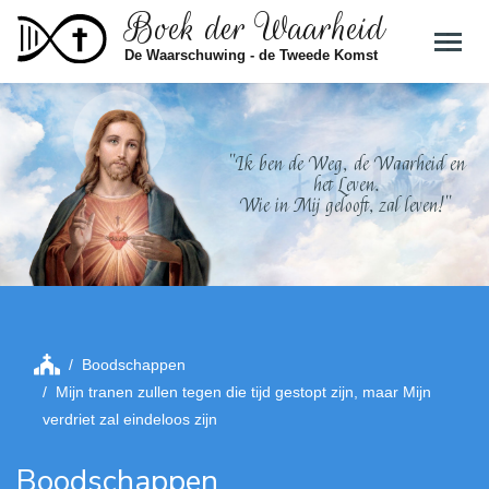
Boek der Waarheid
Skip to main content
De Waarschuwing - de Tweede Komst
"Ik ben de Weg, de Waarheid en
het Leven.
Wie in Mij gelooft, zal leven!"
Boodschappen
Mijn tranen zullen tegen die tijd gestopt zijn, maar Mijn
verdriet zal eindeloos zijn
Boodschappen