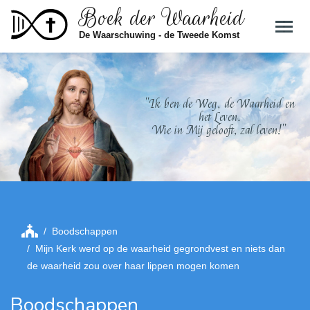
Boek der Waarheid
Skip to main content
De Waarschuwing - de Tweede Komst
"Ik ben de Weg, de Waarheid en
het Leven.
Wie in Mij gelooft, zal leven!"
Boodschappen
Mijn Kerk werd op de waarheid gegrondvest en niets dan
de waarheid zou over haar lippen mogen komen
Boodschappen