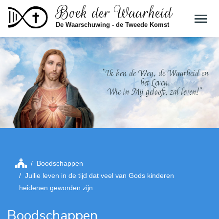
Boek der Waarheid
Skip to main content
De Waarschuwing - de Tweede Komst
"Ik ben de Weg, de Waarheid en
het Leven.
Wie in Mij gelooft, zal leven!"
Boodschappen
Jullie leven in de tijd dat veel van Gods kinderen
heidenen geworden zijn
Boodschappen