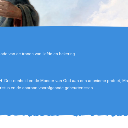
nade van de tranen van liefde en bekering
H. Drie-eenheid en de Moeder van God aan een anonieme profeet, Mar
stus en de daaraan voorafgaande gebeurtenissen.