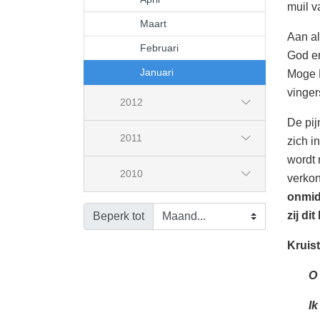
muil v
Maart
Aan al
Februari
God en
Januari
Moge H
vinger
2012
De pij
2011
zich i
wordt 
2010
verkon
onmid
zij di
Beperk tot
Kruis
O 
Ik