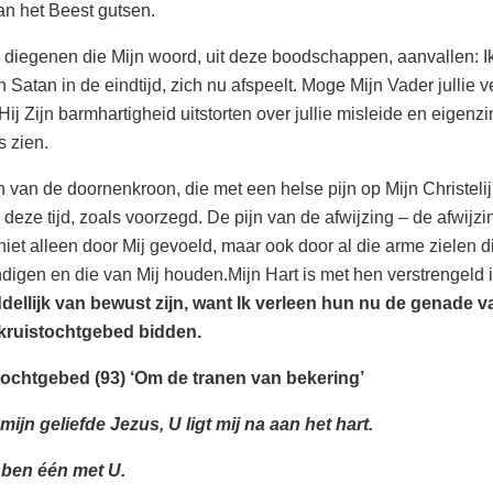
an het Beest gutsen.
 diegenen die Mijn woord, uit deze boodschappen, aanvallen: Ik
 Satan in de eindtijd, zich nu afspeelt. Moge Mijn Vader jullie 
ij Zijn barmhartigheid uitstorten over jullie misleide en eigenz
s zien.
n van de doornenkroon, die met een helse pijn op Mijn Christeli
n deze tijd, zoals voorzegd. De pijn van de afwijzing – de afwij
niet alleen door Mij gevoeld, maar ook door al die arme zielen di
digen en die van Mij houden.Mijn Hart is met hen verstrengeld in
dellijk van bewust zijn, want Ik verleen hun nu de genade v
t kruistochtgebed bidden.
tochtgebed (93) ‘Om de tranen van bekering’
mijn geliefde Jezus, U ligt mij na aan het hart.
 ben één met U.