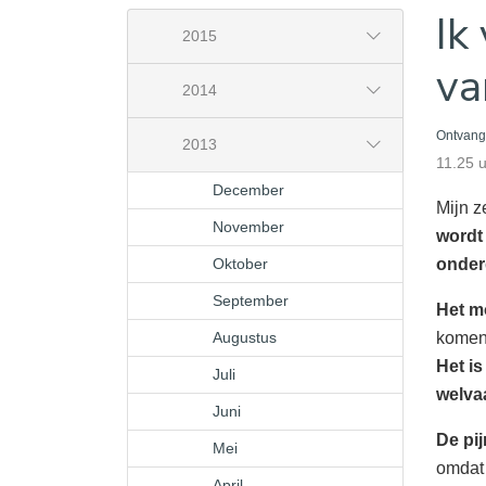
Ik
2015
va
2014
Ontvange
2013
11.25 
December
Mijn z
November
wordt 
Oktober
onder
September
Het m
Augustus
komen!
Het is
Juli
welvaa
Juni
De pi
Mei
omdat 
April