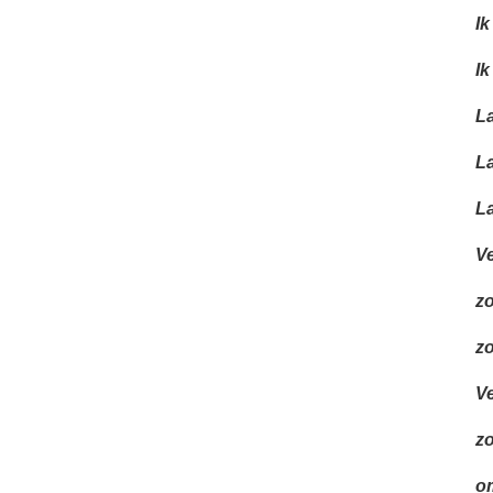
Ik
Ik
La
La
La
Ve
zo
zo
Ve
zo
om