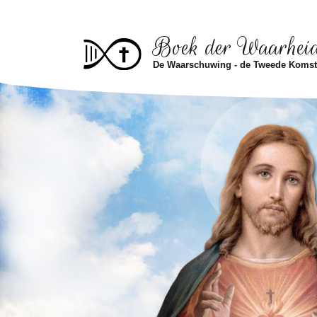
Skip to main content
Boek der Waarhei
De Waarschuwing - de Tweede Koms