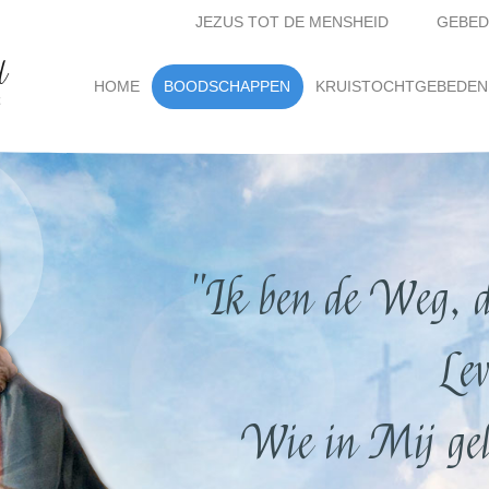
JEZUS TOT DE MENSHEID
GEBED
d
(current)
HOME
BOODSCHAPPEN
KRUISTOCHTGEBEDEN
t
"Ik ben de Weg, d
Lev
Wie in Mij gelo