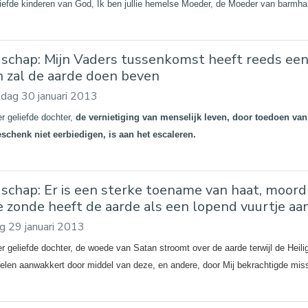
liefde kinderen van God, Ik ben jullie hemelse Moeder, de Moeder van barmha
schap: Mijn Vaders tussenkomst heeft reeds ee
n zal de aarde doen beven
dag 30 januari 2013
er geliefde dochter,
de vernietiging van menselijk leven, door toedoen van
chenk niet eerbiedigen, is aan het escaleren.
schap: Er is een sterke toename van haat, moord
e zonde heeft de aarde als een lopend vuurtje aa
g 29 januari 2013
er geliefde dochter, de woede van Satan stroomt over de aarde terwijl de Heili
elen aanwakkert door middel van deze, en andere, door Mij bekrachtigde miss