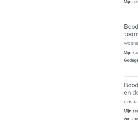
Mijn ge
Bood
toor
woens
Mijn ze
Godsges
Bood
en d
dinsda
Mijn ze
van zov