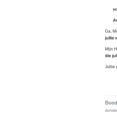
v
A
Ga, Mi
jullie
Mijn H
die ju
Jullie
Bood
donder