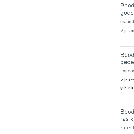
Bood
gods
maand
Mijn zee
Bood
gede
zondag
Mijn ze
gekasti
Bood
ras 
zaterd