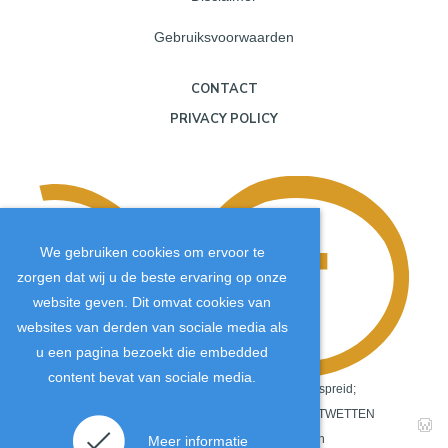
Gebruiksvoorwaarden
CONTACT
PRIVACY POLICY
We gebruiken cookies om ervoor te
zorgen dat wij u de beste ervaring op onze
website geven. Dit omvat cookies van
websites van derden van sociale media als
u een pagina bezoekt die embedded
content bevat van sociale media.
Copyright
©
2026
.
De JTM-inhoud wordt wereldwijd verspreid;
daarom is het van cruciaal belang dat ALLE COPYRIGHTWETTEN
Ik accepteer de cookies.
Meer informatie
strikt worden nageleefd. Het niet naleven van auteurs- en