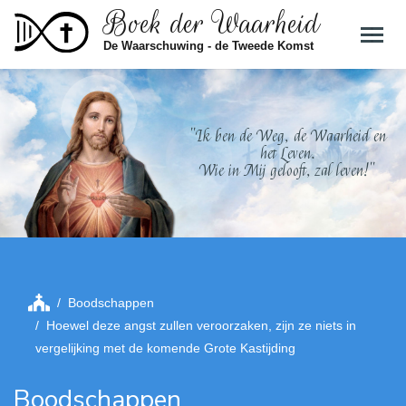
Boek der Waarheid
Skip to main content
De Waarschuwing - de Tweede Komst
"Ik ben de Weg, de Waarheid en
het Leven.
Wie in Mij gelooft, zal leven!"
Boodschappen
Hoewel deze angst zullen veroorzaken, zijn ze niets in
vergelijking met de komende Grote Kastijding
Boodschappen