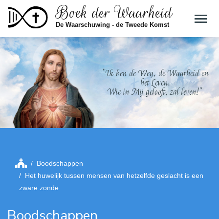
Boek der Waarheid
Skip to main content
De Waarschuwing - de Tweede Komst
"Ik ben de Weg, de Waarheid en
het Leven.
Wie in Mij gelooft, zal leven!"
Boodschappen
Het huwelijk tussen mensen van hetzelfde geslacht is een
zware zonde
Boodschappen