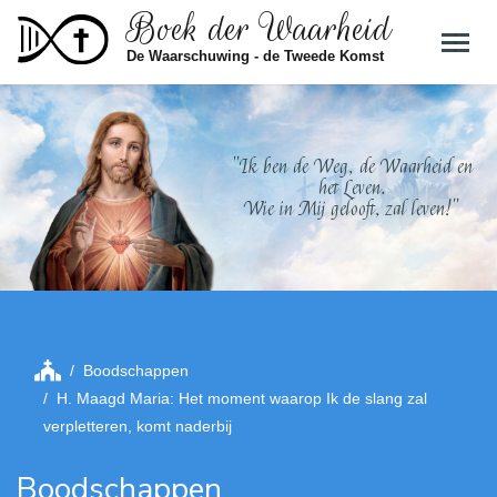
Boek der Waarheid
Skip to main content
De Waarschuwing - de Tweede Komst
"Ik ben de Weg, de Waarheid en
het Leven.
Wie in Mij gelooft, zal leven!"
Boodschappen
H. Maagd Maria: Het moment waarop Ik de slang zal
verpletteren, komt naderbij
Boodschappen