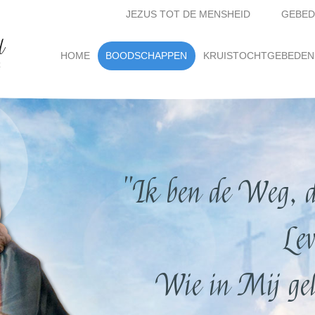
JEZUS TOT DE MENSHEID
GEBED
d
(current)
HOME
BOODSCHAPPEN
KRUISTOCHTGEBEDEN
t
"Ik ben de Weg, d
Lev
Wie in Mij gelo