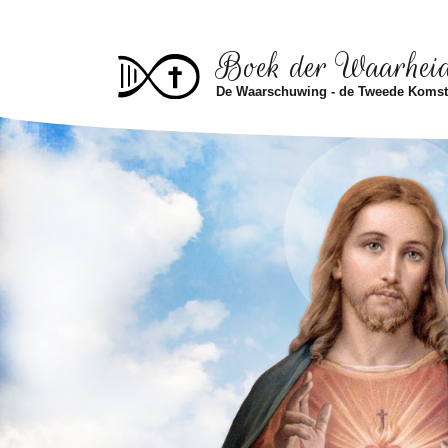
Skip to main content
Boek der Waarhei
De Waarschuwing - de Tweede Koms