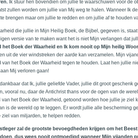
ren.
Ik stuur hen bovendien om jullie te waarschuwen voor de ob
tst zullen worden om jullie van Mij weg te halen. Wanneer Ik dez
 te brengen maar om jullie te redden en om jullie af te houden 
rheid die jullie in Mijn Heilig Boek, de Bijbel, gegeven is, staa
 eigen versie van te maken want het is niet Mijn verlangen dat ju
d het Boek der Waarheid en Ik kom nooit op Mijn heilig Woor
en uit de vier windstreken der aarde kan verzamelen. Mijn vija
 van het Boek der Waarheid tegen te houden. Laat hen jullie ni
 aan Mij verloren gaan!
ankbaar dat Ik, jullie geliefde Vader, jullie dit groot geschenk ge
, vooral nu, daar de Antichrist thans voor de ogen van de wereld
 van het Boek der Waarheid, getoond worden hoe jullie je ziel 
an is de wereld op te leggen. Er wordt jullie alle bescherming ge
 ziel van miljarden, te helpen redden.
stleger zal de grootste bevoegdheden krijgen om het Beest 
 doen, dus wees nooit ontmoedigd wanneer Mijn vijanden prob