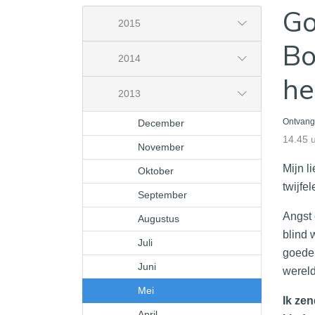
Go
2015
Bo
2014
he
2013
December
Ontvang
14.45 
November
Mijn l
Oktober
twijfe
September
Angst 
Augustus
blind 
Juli
goede 
Juni
wereld
Mei
Ik zen
April