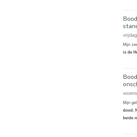
Boods
stand
vrijda
Mijn ze
is de H
Bood
onsc
woens
Mijn ge
dood. N
beide 