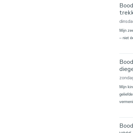
Boods
trek
dinsd
Mijn ze
– niet 
Bood
dieg
zonda
Mijn kin
geliefde
vermeni
Bood
voor