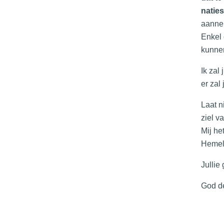
naties
aannem
Enkel 
kunnen
Ik zal
er zal
Laat n
ziel v
Mij he
Hemel
Jullie
God de