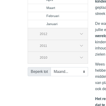
kinde
geplaa
Maart
streek
Februari
De waa
Januari
jullie
2012
werel
kinder
2011
inhoud
zielen
2010
Wees d
hebben
Beperk tot
middel
van pl
ook de
Het re
dat te