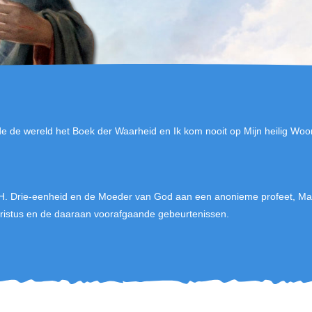
de de wereld het Boek der Waarheid en Ik kom nooit op Mijn heilig Woo
H. Drie-eenheid en de Moeder van God aan een anonieme profeet, Mar
stus en de daaraan voorafgaande gebeurtenissen.