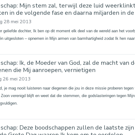
chap: Mijn stem zal, terwijl deze luid weerklinkt
ken in de volgende fase en daarna miljarden in de
ag 28 mei 2013
er geliefde dochter, Ik ben op dit moment elk deel van de wereld aan het voor
één uitgesloten – opnemen in Mijn armen van barmhartigheid zodat Ik hen naar
schap: Ik, de Moeder van God, zal de macht van de
enen die Mij aanroepen, vernietigen
g 26 mei 2013
d, je mag nooit luisteren naar diegenen die jou in deze missie proberen tegen 
 Zoon verenigd blijft en weet dat die stemmen, die godslasteringen tegen Mijn
gvuldigen.
schap: Deze boodschappen zullen de laatste zijn 
 de Grote Dag waarop Ik kom om te oordelen