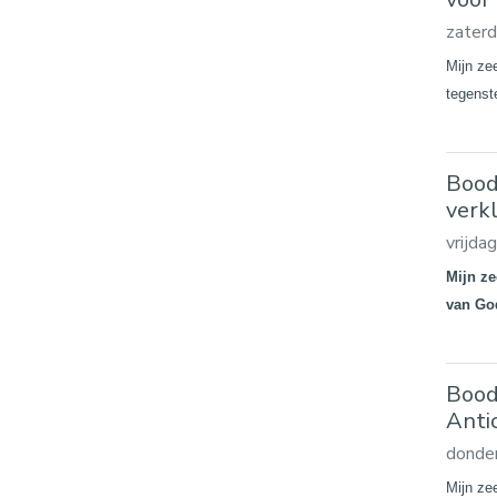
zater
Mijn ze
tegenst
Bood
verk
vrijda
Mijn ze
van God
Bood
Anti
donde
Mijn zee