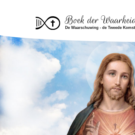
Skip to main content
Boek der Waarhei
De Waarschuwing - de Tweede Koms