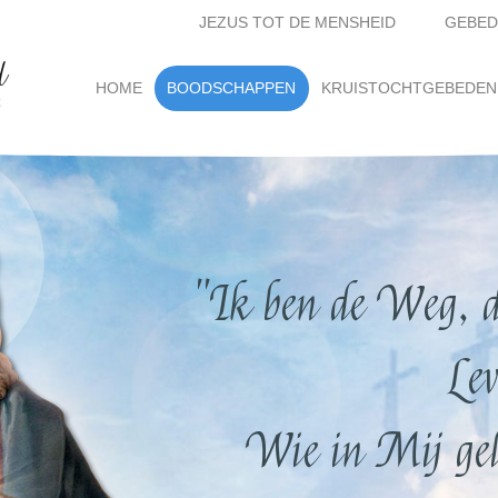
JEZUS TOT DE MENSHEID
GEBED
d
(current)
HOME
BOODSCHAPPEN
KRUISTOCHTGEBEDEN
t
"Ik ben de Weg, d
Lev
Wie in Mij gelo