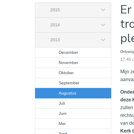
Er
2015
tr
2014
pl
2013
December
Ontvang
17.45 
November
Mijn z
Oktober
aanva
September
Onder
Augustus
deze 
Juli
zullen
Juni
rechtv
van de
Mei
Kerk t
April