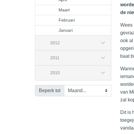
worden
Maart
de ni
Februari
Wees e
Januari
gevraa
ook al
2012
opgeri
baat b
2011
Wannee
2010
iemand
worden
Beperk tot
van Mi
zal ko
Dit is
toegej
vanda