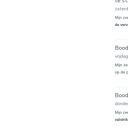
te st
zater
Mijn ze
de verv
Bood
vrijda
Mijn ze
op de p
Bood
donde
Mijn ze
valstri