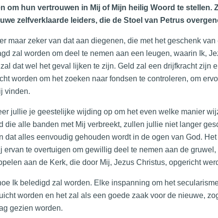
 om hun vertrouwen in Mij of Mijn heilig Woord te stellen. 
euwe zelfverklaarde leiders, die de Stoel van Petrus overg
r maar zeker van dat aan diegenen, die met het geschenk van e
gd zal worden om deel te nemen aan een leugen, waarin Ik, Jezu
 zal dat wel het geval lijken te zijn. Geld zal een drijfkracht zij
cht worden om het zoeken naar fondsen te controleren, om ervo
ij vinden.
r jullie je geestelijke wijding op om het even welke manier wi
 die alle banden met Mij verbreekt, zullen jullie niet langer ges
 dat alles eenvoudig gehouden wordt in de ogen van God. Het 
j ervan te overtuigen om gewillig deel te nemen aan de gruwel
ppelen aan de Kerk, die door Mij, Jezus Christus, opgericht wer
 hoe Ik beledigd zal worden. Elke inspanning om het secularisme
uicht worden en het zal als een goede zaak voor de nieuwe,
ag gezien worden.