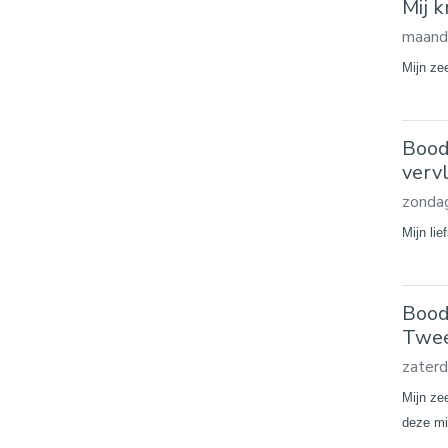
Mij k
maand
Mijn ze
Bood
verv
zonda
Mijn lie
Bood
Twee
zater
Mijn ze
deze mi