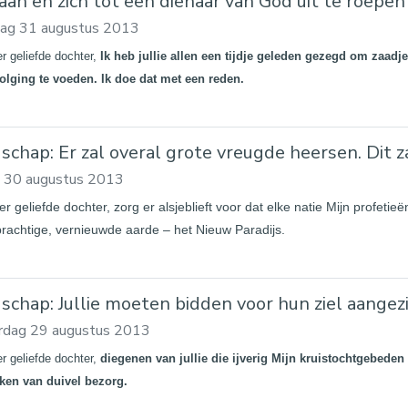
aan en zich tot een dienaar van God uit te roepen
dag 31 augustus 2013
er geliefde dochter,
Ik heb jullie allen een tijdje geleden gezegd om zaadjes
olging te voeden. Ik doe dat met een reden.
schap: Er zal overal grote vreugde heersen. Dit 
g 30 augustus 2013
er geliefde dochter, zorg er alsjeblieft voor dat elke natie Mijn profet
rachtige, vernieuwde aarde – het Nieuw Paradijs.
schap: Jullie moeten bidden voor hun ziel aangez
rdag 29 augustus 2013
er geliefde dochter,
diegenen van jullie die ijverig Mijn kruistochtgebeden 
kken van duivel bezorg.