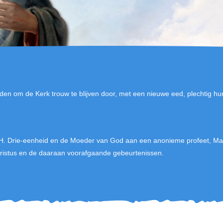
den om de Kerk trouw te blijven door, met een nieuwe eed, plechtig hu
H. Drie-eenheid en de Moeder van God aan een anonieme profeet, Mar
stus en de daaraan voorafgaande gebeurtenissen.