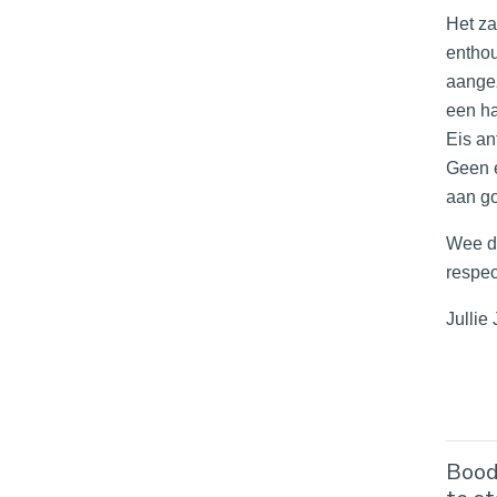
Het za
enthou
aangez
een ha
Eis an
Geen e
aan go
Wee di
respec
Jullie
Boods