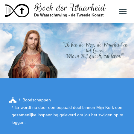
Boek der Waarheid
Skip to main content
De Waarschuwing - de Tweede Komst
"Ik ben de Weg, de Waarheid en
het Leven.
Wie in Mij gelooft, zal leven!"
Boodschappen
Er wordt nu door een bepaald deel binnen Mijn Kerk een
gezamenlijke inspanning geleverd om jou het zwijgen op te
leggen.