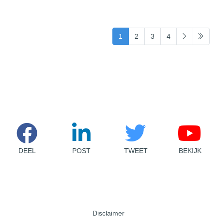
(current)
1
2
3
4
DEEL
POST
TWEET
BEKIJK
Disclaimer