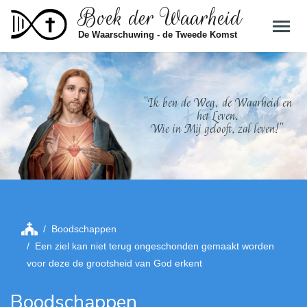
Boek der Waarheid
Skip to main content
De Waarschuwing - de Tweede Komst
"Ik ben de Weg, de Waarheid en
het Leven.
Wie in Mij gelooft, zal leven!"
Boodschappen
Een ziel kan niet terug ongeschonden gemaakt worden
voor deze de grootsheid van God erkent
Boodschappen