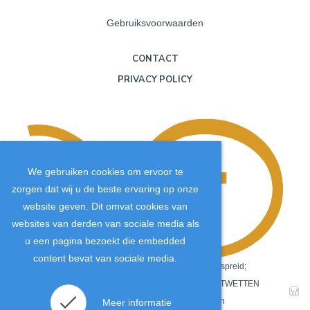
Gebruiksvoorwaarden
CONTACT
PRIVACY POLICY
We gebruiken cookies om ervoor te
zorgen dat wij u de beste ervaring op onze
website geven. Dit omvat cookies van
websites van derden van sociale media als
u een pagina bezoekt die embedded
content bevat van sociale media.
Copyright
©
2026
.
De JTM-inhoud wordt wereldwijd verspreid;
daarom is het van cruciaal belang dat ALLE COPYRIGHTWETTEN
Ik accepteer de cookies.
Meer informatie
strikt worden nageleefd. Het niet naleven van auteurs- en