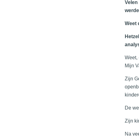
Velen 
werde
Weet d
Hetzel
analy
Weet, 
Mijn V
Zijn G
openba
kinder
De wer
Zijn k
Na vee