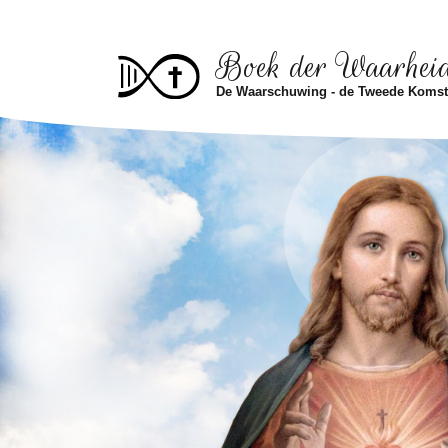
Skip to main content
Boek der Waarhei
De Waarschuwing - de Tweede Koms