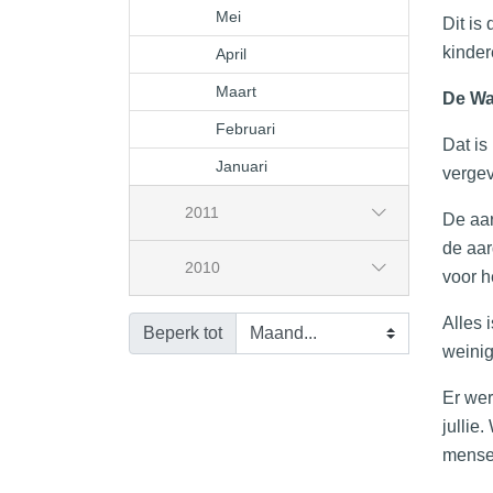
Mei
Dit is
kinder
April
Maart
De Wa
Februari
Dat is
Januari
vergev
2011
De aar
de aar
2010
voor h
Alles 
Beperk tot
weinig
Er wer
jullie
mensel