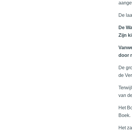
aangev
De laa
De Wa
Zijn 
Vanweg
door 
De gro
de Ver
Terwij
van d
Het Bo
Boek. 
Het za