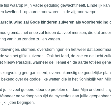
 de tijd waarop Mijn Vader geduldig gewacht heeft. Eindelijk kan 
en kwellend - op aarde rondwaren, in de afgrond werpen.
arschuwing zal Gods kinderen zuiveren als voorbereiding 
 nodig omdat het ertoe zal leiden dat veel mensen, die dat an
ing van hun zonden zullen vragen.
dbevingen, stormen, overstromingen en het weer dat abnormaal 
de van het gif te zuiveren. Ook het land, de zee en de lucht zu
et Nieuw Paradijs, wanneer de Hemel en de aarde tot één gehe
is zorgvuldig georganiseerd, overeenkomstig de goddelijke pla
 bekend over de goddelijke wetten die in het Koninkrijk van Mi
d jullie veel geleerd, door de profeten en door Mijn onderrichting
. Wanneer na verloop van tijd de mysteries aan jullie geopenbaar
ijk lijden begrijpen.