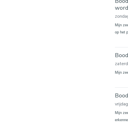
Boods
word
zonda
Mijn ze
op het 
Bood
zater
Mijn zee
Bood
vrijd
Mijn zee
erkenn