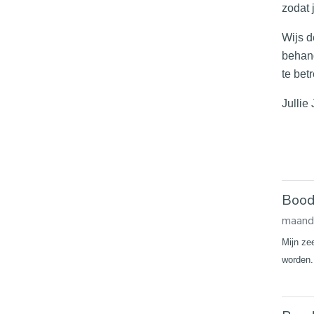
zodat 
Wijs d
behand
te bet
Jullie
Boods
maand
Mijn ze
worden.