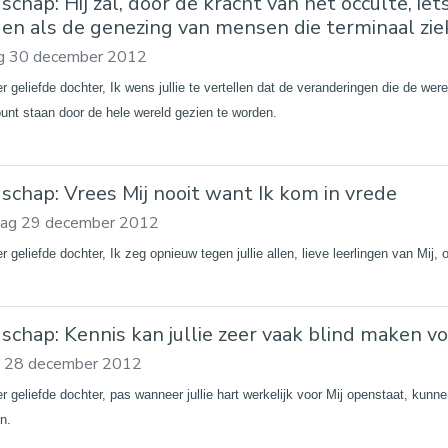
chap: Hij zal, door de kracht van het occulte, ie
en als de genezing van mensen die terminaal ziek
g 30 december 2012
er geliefde dochter, Ik wens jullie te vertellen dat de veranderingen die de w
punt staan door de hele wereld gezien te worden.
schap: Vrees Mij nooit want Ik kom in vrede
dag 29 december 2012
r geliefde dochter, Ik zeg opnieuw tegen jullie allen, lieve leerlingen van Mij,
schap: Kennis kan jullie zeer vaak blind maken v
ag 28 december 2012
r geliefde dochter, pas wanneer jullie hart werkelijk voor Mij openstaat, kunne
en.