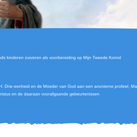
ds kinderen zuiveren als voorbereiding op Mijn Tweede Komst
H. Drie-eenheid en de Moeder van God aan een anonieme profeet, Mar
stus en de daaraan voorafgaande gebeurtenissen.