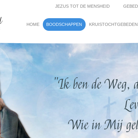
JEZUS TOT DE MENSHEID
GEBED
d
(current)
HOME
BOODSCHAPPEN
KRUISTOCHTGEBEDEN
t
"Ik ben de Weg, d
Lev
Wie in Mij gelo