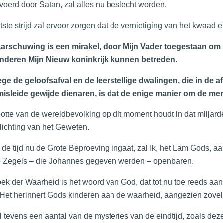
oerd door Satan, zal alles nu beslecht worden.
tste strijd zal ervoor zorgen dat de vernietiging van het kwaad e
arschuwing is een mirakel, door Mijn Vader toegestaan om e
kinderen Mijn Nieuw koninkrijk kunnen betreden.
e de geloofsafval en de leerstellige dwalingen, die in de 
misleide gewijde dienaren, is dat de enige manier om de men
otte van de wereldbevolking op dit moment houdt in dat miljar
lichting van het Geweten.
l de tijd nu de Grote Beproeving ingaat, zal Ik, het Lam Gods, 
e Zegels – die Johannes gegeven werden – openbaren.
ek der Waarheid is het woord van God, dat tot nu toe reeds a
Het herinnert Gods kinderen aan de waarheid, aangezien zovel
l tevens een aantal van de mysteries van de eindtijd, zoals d