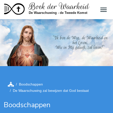
Boek der Waarheid
Skip to main content
De Waarschuwing - de Tweede Komst
"Ik ben de Weg, de Waarheid en
het Leven.
Wie in Mij gelooft, zal leven!"
Boodschappen
De Waarschuwing zal bewijzen dat God bestaat
Boodschappen