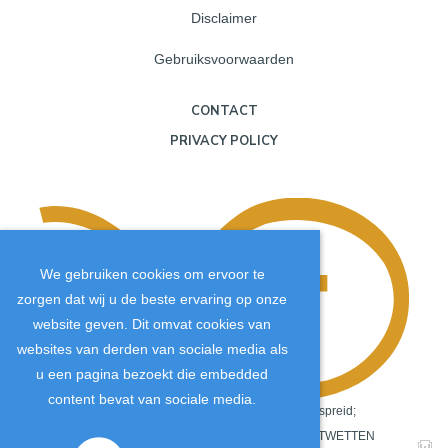
Disclaimer
Gebruiksvoorwaarden
CONTACT
PRIVACY POLICY
We gebruiken cookies om ervoor te
zorgen dat wij u de beste ervaring op onze
website geven. Dit omvat cookies van
websites van derden van sociale media als
u een pagina bezoekt die embedded
content bevat van sociale media.
Copyright
©
2026
.
De JTM-inhoud wordt wereldwijd verspreid;
daarom is het van cruciaal belang dat ALLE COPYRIGHTWETTEN