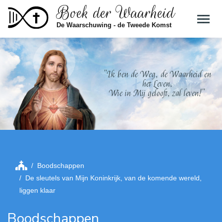
Boek der Waarheid
Skip to main content
De Waarschuwing - de Tweede Komst
"Ik ben de Weg, de Waarheid en
het Leven.
Wie in Mij gelooft, zal leven!"
Boodschappen
De sleutels van Mijn Koninkrijk, van de komende wereld,
liggen klaar
Boodschappen