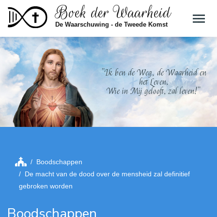
Boek der Waarheid
Skip to main content
De Waarschuwing - de Tweede Komst
"Ik ben de Weg, de Waarheid en
het Leven.
Wie in Mij gelooft, zal leven!"
Boodschappen
De macht van de dood over de mensheid zal definitief
gebroken worden
Boodschappen