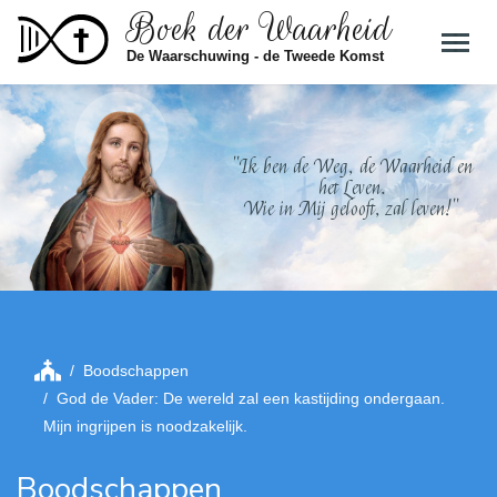
Boek der Waarheid
Skip to main content
De Waarschuwing - de Tweede Komst
"Ik ben de Weg, de Waarheid en
het Leven.
Wie in Mij gelooft, zal leven!"
Boodschappen
God de Vader: De wereld zal een kastijding ondergaan.
Mijn ingrijpen is noodzakelijk.
Boodschappen